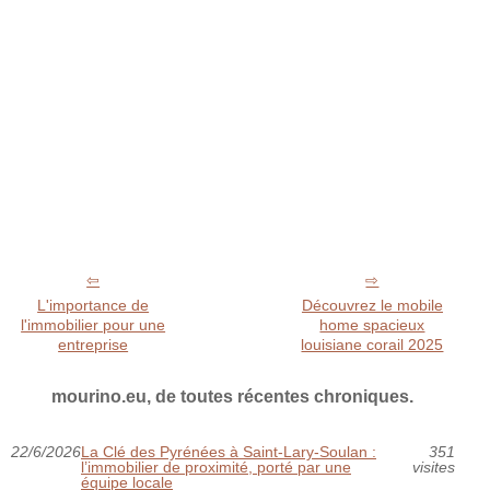
L'importance de
Découvrez le mobile
l'immobilier pour une
home spacieux
entreprise
louisiane corail 2025
mourino.eu, de toutes récentes chroniques.
22/6/2026
La Clé des Pyrénées à Saint‑Lary‑Soulan :
351
l’immobilier de proximité, porté par une
visites
équipe locale