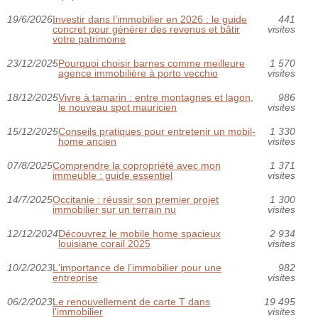
19/6/2026
Investir dans l’immobilier en 2026 : le guide
441
concret pour générer des revenus et bâtir
visites
votre patrimoine
23/12/2025
Pourquoi choisir barnes comme meilleure
1 570
agence immobilière à porto vecchio
visites
18/12/2025
Vivre à tamarin : entre montagnes et lagon,
986
le nouveau spot mauricien
visites
15/12/2025
Conseils pratiques pour entretenir un mobil-
1 330
home ancien
visites
07/8/2025
Comprendre la copropriété avec mon
1 371
immeuble : guide essentiel
visites
14/7/2025
Occitanie : réussir son premier projet
1 300
immobilier sur un terrain nu
visites
12/12/2024
Découvrez le mobile home spacieux
2 934
louisiane corail 2025
visites
10/2/2023
L'importance de l'immobilier pour une
982
entreprise
visites
06/2/2023
Le renouvellement de carte T dans
19 495
l'immobilier
visites