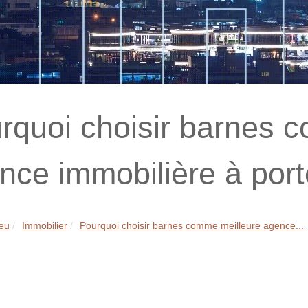
rquoi choisir barnes 
nce immobilière à port
eu
Immobilier
Pourquoi choisir barnes comme meilleure agence...