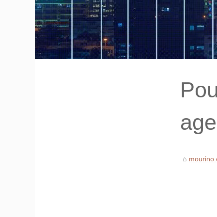
Pou
age
mourino.