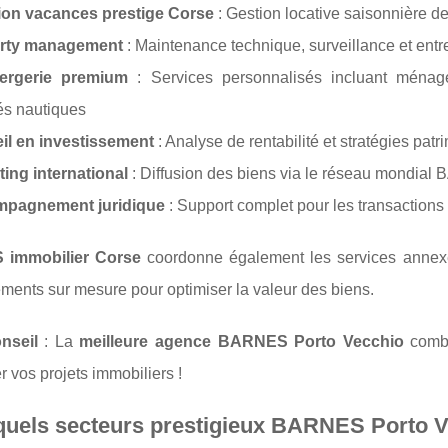
ion vacances prestige Corse
: Gestion locative saisonnière de
rty management
: Maintenance technique, surveillance et entr
ergerie premium
: Services personnalisés incluant ménage,
tés nautiques
il en investissement
: Analyse de rentabilité et stratégies pa
ing international
: Diffusion des biens via le réseau mondial 
pagnement juridique
: Support complet pour les transaction
immobilier Corse
coordonne également les services annexes 
ents sur mesure pour optimiser la valeur des biens.
nseil
: La
meilleure agence BARNES Porto Vecchio
combi
 vos projets immobiliers !
uels secteurs prestigieux BARNES Porto Vec