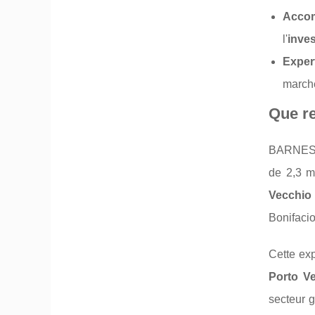
Accom
l'
inve
Exper
marché
Que r
BARNES s
de 2,3 m
Vecchio
Bonifacio
Cette exp
Porto V
secteur 