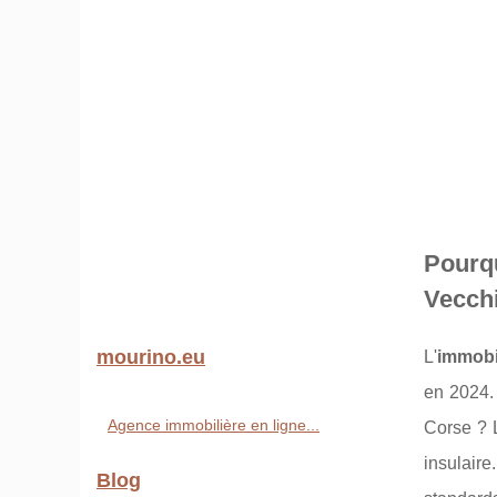
Pourq
Vecch
mourino.eu
L'
immobi
en 2024. 
Agence immobilière en ligne...
Corse ?
insulair
Blog