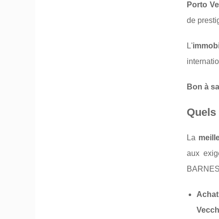
Porto V
de presti
L'
immobi
internati
Bon à sa
Quels 
La
meil
aux exig
BARNES d
Achat
Vecch