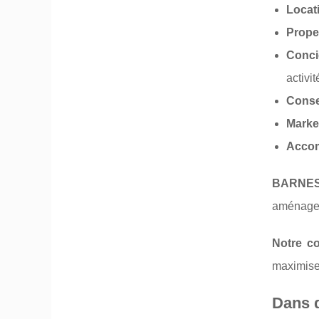
Locat
Prope
Conci
activi
Conse
Market
Accom
BARNES 
aménagem
Notre co
maximiser
Dans q