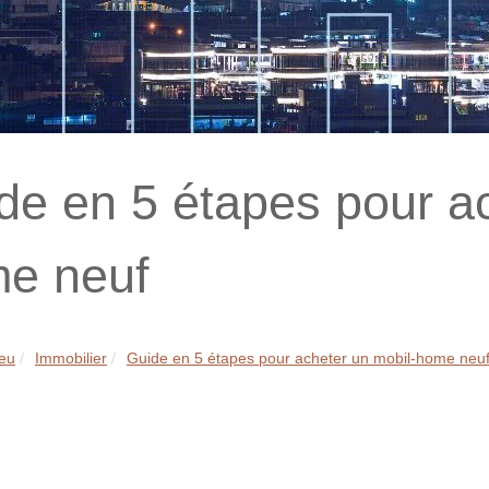
de en 5 étapes pour ac
e neuf
eu
Immobilier
Guide en 5 étapes pour acheter un mobil-home neu