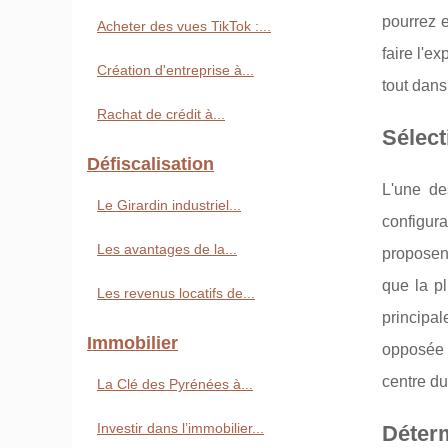
pourrez e
Acheter des vues TikTok :...
faire l'e
Création d'entreprise à...
tout dans 
Rachat de crédit à...
Sélect
Défiscalisation
L'une de
Le Girardin industriel...
configur
Les avantages de la...
proposent
que la p
Les revenus locatifs de...
principal
Immobilier
opposée d
centre du
La Clé des Pyrénées à...
Investir dans l’immobilier...
Déterm