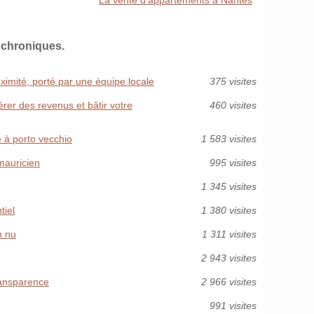
La vente d'appartements à Nantes
 chroniques.
ximité, porté par une équipe locale
375 visites
érer des revenus et bâtir votre
460 visites
 à porto vecchio
1 583 visites
mauricien
995 visites
1 345 visites
tiel
1 380 visites
n nu
1 311 visites
2 943 visites
transparence
2 966 visites
991 visites