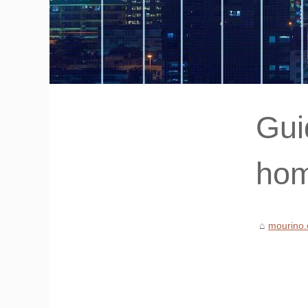
Gui
hom
mourino.