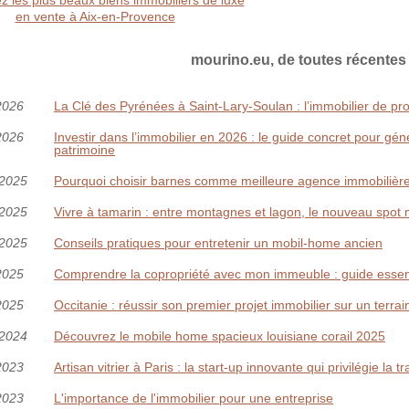
 les plus beaux biens immobiliers de luxe
en vente à Aix-en-Provence
mourino.eu, de toutes récentes
2026
La Clé des Pyrénées à Saint‑Lary‑Soulan : l’immobilier de pro
2026
Investir dans l’immobilier en 2026 : le guide concret pour gén
patrimoine
/2025
Pourquoi choisir barnes comme meilleure agence immobilière
/2025
Vivre à tamarin : entre montagnes et lagon, le nouveau spot 
/2025
Conseils pratiques pour entretenir un mobil-home ancien
2025
Comprendre la copropriété avec mon immeuble : guide essen
2025
Occitanie : réussir son premier projet immobilier sur un terrai
/2024
Découvrez le mobile home spacieux louisiane corail 2025
2023
Artisan vitrier à Paris : la start-up innovante qui privilégie la 
2023
L'importance de l'immobilier pour une entreprise